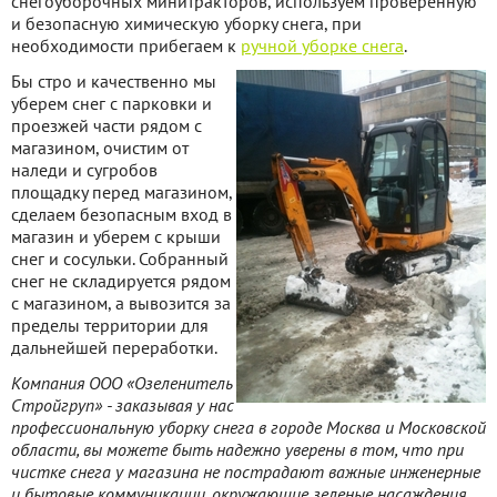
снегоуборочных минитракторов, используем проверенную
и безопасную химическую уборку снега, при
необходимости прибегаем к
ручной уборке снега
.
Бы
стро и качественно мы
уберем снег с парковки и
проезжей части рядом с
магазином, очистим от
наледи и сугробов
площадку перед магазином,
сделаем безопасным вход в
магазин и уберем с крыши
снег и сосульки. Собранный
снег не складируется рядом
с магазином, а вывозится за
пределы территории для
дальнейшей переработки.
Компания ООО «Озеленитель
Стройгруп» - заказывая у нас
профессиональную уборку снега в городе Москва и Московской
области, вы можете быть надежно уверены в том, что при
чистке снега у магазина не пострадают важные инженерные
и бытовые коммуникации, окружающие зеленые насаждения,